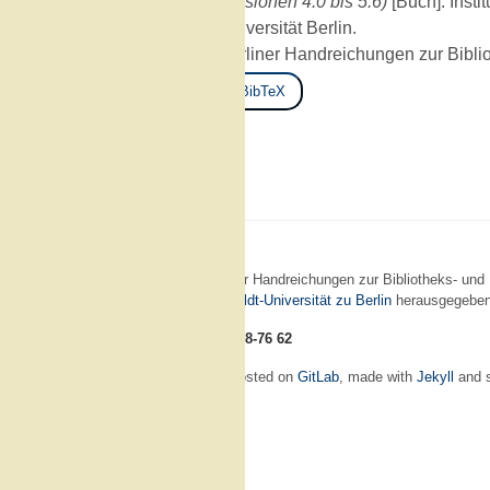
Versionen 4.0 bis 5.6)
[Buch]. Insti
Universität Berlin.
Berliner Handreichungen zur Bibli
BibTeX
Die Berliner Handreichungen zur Bibliotheks- un
der
Humboldt-Universität zu Berlin
herausgegeben
ISSN: 14 38-76 62
Website hosted on
GitLab
, made with
Jekyll
and s